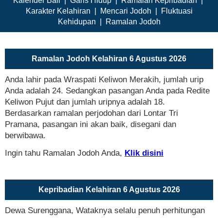
Kalender Bali
|
Garis Hidup
|
Ramalan Kepribadian
|
Karakter Kelahiran
|
Mencari Jodoh
|
Fluktuasi
Kehidupan
|
Ramalan Jodoh
Ramalan Jodoh Kelahiran 6 Agustus 2026
Anda lahir pada Wraspati Keliwon Merakih, jumlah urip
Anda adalah 24. Sedangkan pasangan Anda pada Redite
Keliwon Pujut dan jumlah uripnya adalah 18.
Berdasarkan ramalan perjodohan dari Lontar Tri
Pramana, pasangan ini akan baik, disegani dan
berwibawa.
Ingin tahu Ramalan Jodoh Anda,
Klik disini
Kepribadian Kelahiran 6 Agustus 2026
Dewa Surenggana, Wataknya selalu penuh perhitungan