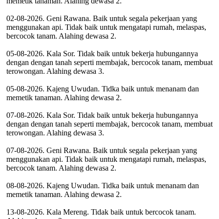
memetik tanaman. Alahing dewasa 2.
02-08-2026. Geni Rawana. Baik untuk segala pekerjaan yang
menggunakan api. Tidak baik untuk mengatapi rumah, melaspas,
bercocok tanam. Alahing dewasa 2.
05-08-2026. Kala Sor. Tidak baik untuk bekerja hubungannya
dengan dengan tanah seperti membajak, bercocok tanam, membuat
terowongan. Alahing dewasa 3.
05-08-2026. Kajeng Uwudan. Tidka baik untuk menanam dan
memetik tanaman. Alahing dewasa 2.
07-08-2026. Kala Sor. Tidak baik untuk bekerja hubungannya
dengan dengan tanah seperti membajak, bercocok tanam, membuat
terowongan. Alahing dewasa 3.
07-08-2026. Geni Rawana. Baik untuk segala pekerjaan yang
menggunakan api. Tidak baik untuk mengatapi rumah, melaspas,
bercocok tanam. Alahing dewasa 2.
08-08-2026. Kajeng Uwudan. Tidka baik untuk menanam dan
memetik tanaman. Alahing dewasa 2.
13-08-2026. Kala Mereng. Tidak baik untuk bercocok tanam.