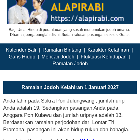
Bagi Umat Hindu di perantauan yang susah menemukan jodoh umat se-
Dharma, bergabunglah disini. Sudah ratusan pasangan sukses, Gratis.
Kalender Bali
|
Ramalan Bintang
|
Karakter Kelahiran
|
Garis Hidup
|
Mencari Jodoh
|
Fluktuasi Kehidupan
|
Ramalan Jodoh
Ramalan Jodoh Kelahiran 1 Januari 2027
Anda lahir pada Sukra Pon Julungwangi, jumlah urip
Anda adalah 19. Sedangkan pasangan Anda pada
Anggara Pon Kulawu dan jumlah uripnya adalah 13.
Berdasarkan ramalan perjodohan dari Lontar Tri
Pramana, pasangan ini akan hidup rukun dan bahagia.