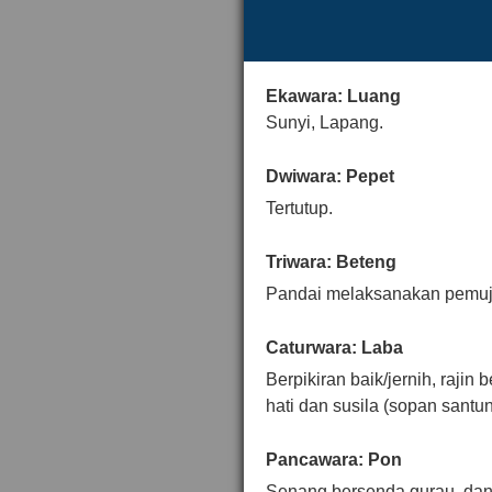
Ekawara: Luang
Sunyi, Lapang.
Dwiwara: Pepet
Tertutup.
Triwara: Beteng
Pandai melaksanakan pemuj
Caturwara: Laba
Berpikiran baik/jernih, rajin
hati dan susila (sopan santun
Pancawara: Pon
Senang bersenda gurau, dan