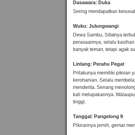
Dasawara: Duka
Sering mendapatkan kesusah
Wuku: Julungwangi
Dewa Sambu, Sifatnya terbuk
perasaannya, selalu kasihan
banyak teman, tetapi agak sul
Lintang: Perahu Pegat
Prilakunya memiliki pikiran 
kerohanian. Selalu membel
menderita. Senang menolong
kali melupakannya. Walaupun
tinggi.
Tanggal: Pangelong 9
Pikirannya jernih, gemar men