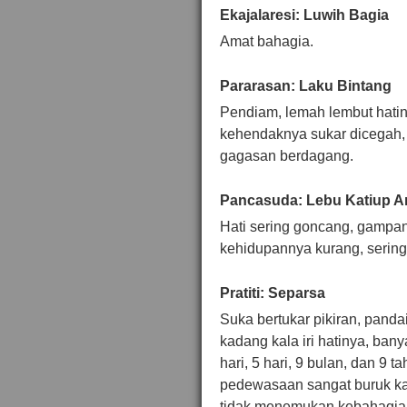
Ekajalaresi: Luwih Bagia
Amat bahagia.
Pararasan: Laku Bintang
Pendiam, lemah lembut hatin
kehendaknya sukar dicegah,
gagasan berdagang.
Pancasuda: Lebu Katiup A
Hati sering goncang, gampa
kehidupannya kurang, sering 
Pratiti: Separsa
Suka bertukar pikiran, panda
kadang kala iri hatinya, ba
hari, 5 hari, 9 bulan, dan 9
pedewasaan sangat buruk ka
tidak menemukan kebahagia