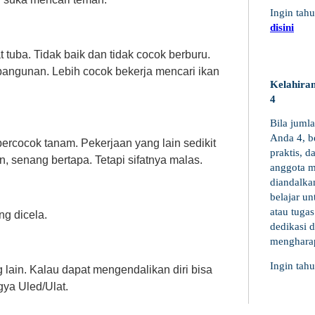
Ingin tah
disini
tuba. Tidak baik dan tidak cocok berburu.
bangunan. Lebih cocok bekerja mencari ikan
Kelahiran
4
Bila juml
Anda 4, be
ercocok tanam. Pekerjaan yang lain sedikit
praktis, 
n, senang bertapa. Tetapi sifatnya malas.
anggota m
diandalka
belajar u
atau tuga
ng dicela.
dedikasi d
mengharap
Ingin tah
 lain. Kalau dapat mengendalikan diri bisa
ya Uled/Ulat.