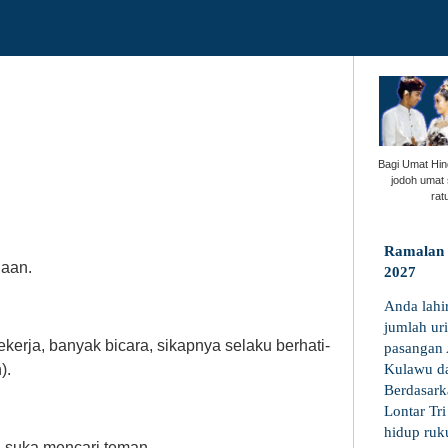
Bagi Umat Hi
jodoh umat 
rat
Ramalan 
aan.
2027
Anda lahi
jumlah ur
 bekerja, banyak bicara, sikapnya selaku berhati-
pasangan
).
Kulawu da
Berdasark
Lontar Tr
hidup ruk
 suka mencari teman.